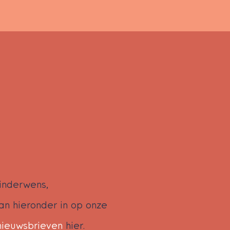
kinderwens,
an hieronder in op onze
nieuwsbrieven
hier.