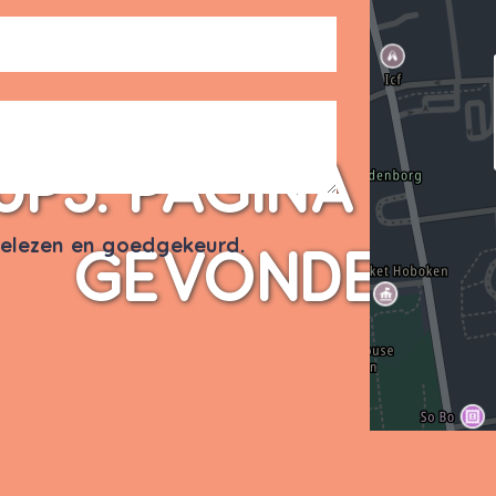
UPS. PAGINA NIE
elezen en goedgekeurd.
GEVONDEN