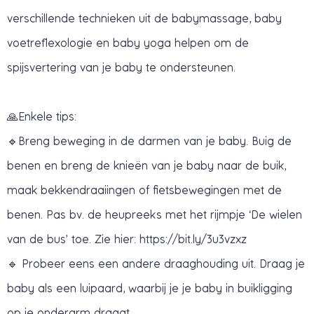
verschillende technieken uit de babymassage, baby
voetreflexologie en baby yoga helpen om de
spijsvertering van je baby te ondersteunen.
🙏Enkele tips:
🔹Breng beweging in de darmen van je baby. Buig de
benen en breng de knieën van je baby naar de buik,
maak bekkendraaiingen of fietsbewegingen met de
benen. Pas bv. de heupreeks met het rijmpje ‘De wielen
van de bus’ toe. Zie hier: https://bit.ly/3u3vzxz
🔹 Probeer eens een andere draaghouding uit. Draag je
baby als een luipaard, waarbij je je baby in buikligging
op je onderarm draagt.